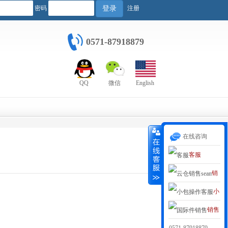
密码
注册
登录
0571-87918879
QQ
微信
English
在线咨询
客服
销
小
售1
销售
包客服