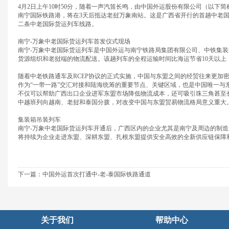
4月2日上午10时50分，随着一声汽笛长鸣，由中国外运股份有限公司（以下
南宁国际铁路港，将在3天后抵达老挝万象南站。这是广西省开行的首趟中老国
二条中老国际货运列车线路。
南宁-万象中老国际货运列车首发仪式现场
南宁-万象中老国际货运列车是中国外运与南宁铁路局集团有限公司、中铁集
货源组织和老挝端的物流配送。该趟列车的全程运输时间比海运节省10天以上，
随着中老铁路通车及RCEP协议的正式实施，中国与东盟之间的经贸往来更加
作为“一带一路”交汇对接和陆海统筹的重要节点、关键区域，也是中国唯一与
不仅可以帮助广西出口企业进军东盟市场降低物流成本，还可吸引珠三角甚至
中越班列向越南、老挝和泰国分拨，对改变中国与东盟贸易物流格局意义重大
集装箱吊装列车
南宁-万象中老国际货运列车开通后，广西区内的企业尤其是南宁及周边的制
将持续为企业走进东盟、深耕东盟、扎根东盟提供安全高效的全新供应链保障
下一篇：
中国外运首次打通中-老-泰国际铁路通道
关于我们
帮助中心