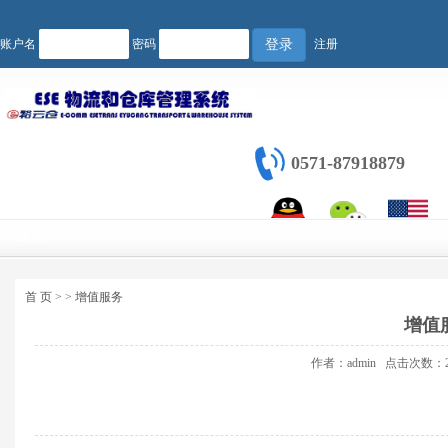
账户名
密码
注册
登录
0571-87918879
首 页
QQ
微信
English
首 页
>
>
增值服务
增值
作者：admin
点击次数：2